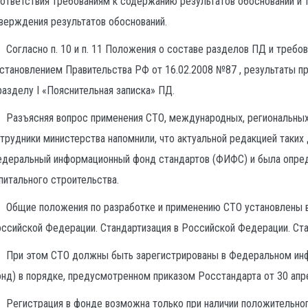
ответствия требованиям к содержанию результатов обоснований и т
верждения результатов обоснований.
Согласно п. 10 и п. 11 Положения о составе разделов ПД и требо
становлением Правительства РФ от 16.02.2008 №87 , результаты п
разделу I «Пояснительная записка» ПД.
Разъясняя вопрос применения СТО, международных, региональных
трудники министерства напомнили, что актуальной редакцией таких 
деральный информационный фонд стандартов (ФИФС) и была опреде
питального строительства.
Общие положения по разработке и применению СТО установлены в
ссийской Федерации. Стандартизация в Российской Федерации. Ста
При этом СТО должны быть зарегистрированы в Федеральном инф
нд) в порядке, предусмотренном приказом Росстандарта от 30 апре
Регистрация в фонде возможна только при наличии положительног