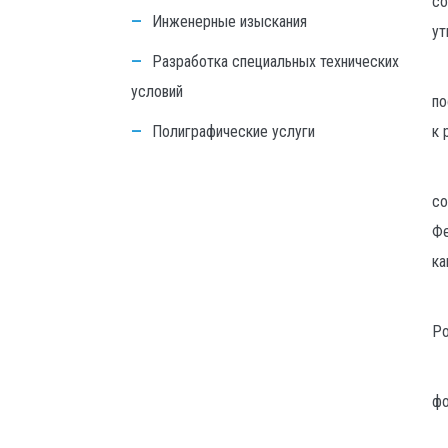
со
Инженерные изыскания
ут
Разработка специальных технических
условий
по
Полиграфические услуги
к 
со
Фе
ка
Ро
фо