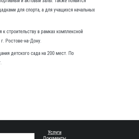
портивный и актовый залы. Также появится
дками для спорта, а для учащихся начальных
я к строительству в рамках комплексной
 г. Ростове-на-Дону.
ния детского сада на 200 мест. По
.
Услуги
Документы