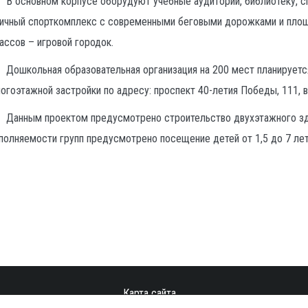
В основном корпусе оборудуют учебные аудитории, библиотеку, с
ичный спорткомплекс с современными беговыми дорожками и площа
ассов – игровой городок.
Дошкольная образовательная организация на 200 мест планируетс
огоэтажной застройки по адресу: проспект 40-летия Победы, 111, в
Данным проектом предусмотрено строительство двухэтажного зда
полняемости групп предусмотрено посещение детей от 1,5 до 7 лет
Карта сайта