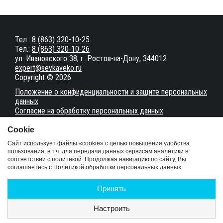
Тел.:
8 (863) 320-10-25
Тел.:
8 (863) 320-10-26
ул. Ивановского 38, г. Ростов-на-Дону, 344012
expert@sevkaveko.ru
Copyright © 2026
Положение о конфиденциальности и защите персональных
данных
Согласие на обработку персональных данных
Настройки файлов cookie
Сookie
Карта сайта
Сайт использует файлы «cookie» с целью повышения удобства
пользования, в т.ч. для передачи данных сервисам аналитики в
соответствии с политикой. Продолжая навигацию по сайту, Вы
Сайт разработан в студии
MakeArt
соглашаетесь с
Политикой обработки персональных данных
.
Услуги
Документы
Принять
Статьи
Отзывы
Настроить