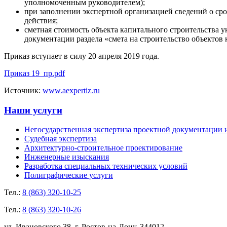
уполномоченным руководителем);
при заполнении экспертной организацией сведений о сро
действия;
сметная стоимость объекта капитального строительства у
документации раздела «смета на строительство объектов 
Приказ вступает в силу 20 апреля 2019 года.
Приказ 19_пр.pdf
Источник:
www.aexpertiz.ru
Наши услуги
Негосударственная экспертиза проектной документации 
Судебная экспертиза
Архитектурно-строительное проектирование
Инженерные изыскания
Разработка специальных технических условий
Полиграфические услуги
Тел.:
8 (863) 320-10-25
Тел.:
8 (863) 320-10-26
ул. Ивановского 38, г. Ростов-на-Дону, 344012