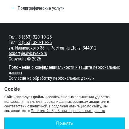
Полиграфические услуги
Тел.:
8 (863) 320-10-25
Тел.:
8 (863) 320-10-26
ул. Ивановского 38, г. Ростов-на-Дону, 344012
expert@sevkaveko.ru
Copyright © 2026
Положение о конфиденциальности и защите персональных
данных
Согласие на обработку персональных данных
Настройки файлов cookie
Сookie
Карта сайта
Сайт использует файлы «cookie» с целью повышения удобства
пользования, в т.ч. для передачи данных сервисам аналитики в
соответствии с политикой. Продолжая навигацию по сайту, Вы
Сайт разработан в студии
MakeArt
соглашаетесь с
Политикой обработки персональных данных
.
Услуги
Документы
Принять
Статьи