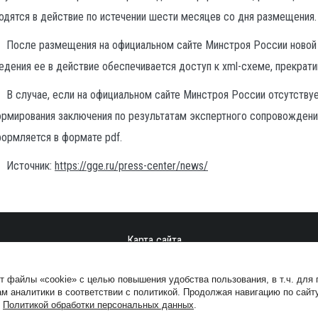
одятся в действие по истечении шести месяцев со дня размещения.
После размещения на официальном сайте Минстроя России новой 
едения ее в действие обеспечивается доступ к xml-схеме, прекрат
В случае, если на официальном сайте Минстроя России отсутству
рмирования заключения по результатам экспертного сопровожден
ормляется в формате pdf.
Источник:
https://gge.ru/press-center/news/
Карта сайта
т файлы «cookie» с целью повышения удобства пользования, в т.ч. для
Сайт разработан в студии
MakeArt
м аналитики в соответствии с политикой. Продолжая навигацию по сайт
с
Политикой обработки персональных данных
.