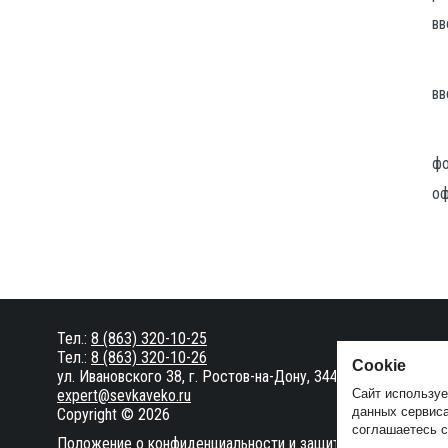
вв
вв
фо
оф
Тел.:
8 (863) 320-10-25
Тел.:
8 (863) 320-10-26
Сookie
ул. Ивановского 38, г. Ростов-на-Дону, 344012
expert@sevkaveko.ru
Сайт используе
данных сервиса
Copyright © 2026
соглашаетесь 
Положение о конфиденциальности и защите персональных