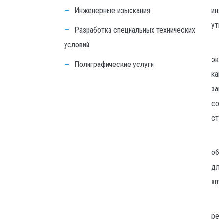
Инженерные изыскания
ин
ут
Разработка специальных технических
условий
эк
Полиграфические услуги
ка
за
со
ст
об
дл
xm
ре