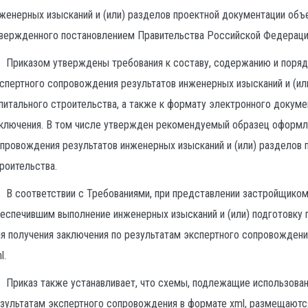
женерных изысканий и (или) разделов проектной документации объе
вержденного постановлением Правительства Российской Федерации 
Приказом утверждены требования к составу, содержанию и поряд
спертного сопровождения результатов инженерных изысканий и (ил
питального строительства, а также к формату электронного докуме
ключения. В том числе утвержден рекомендуемый образец оформле
провождения результатов инженерных изысканий и (или) разделов 
роительства.
В соответствии с Требованиями, при представлении застройщиком,
еспечившим выполнение инженерных изысканий и (или) подготовку 
я получения заключения по результатам экспертного сопровождени
l.
Приказ также устанавливает, что схемы, подлежащие использова
зультатам экспертного сопровождения в формате xml, размещаютс