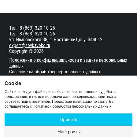
Тел.:
8 (863) 320-10-25
Тел.:
8 (863) 320-10-26
ул. Ивановского 38, г. Ростов-на-Дону, 344012
expert@sevkaveko.ru
Copyright © 2026
Положение о конфиденциальности и защите персональных
данных
Согласие на обработку персональных данных
Настройки файлов cookie
Сookie
Карта сайта
Сайт использует файлы «cookie» с целью повышения удобства
пользования, в т.ч. для передачи данных сервисам аналитики в
соответствии с политикой. Продолжая навигацию по сайту, Вы
Сайт разработан в студии
MakeArt
соглашаетесь с
Политикой обработки персональных данных
.
Услуги
Документы
Принять
Статьи
Отзывы
Настроить